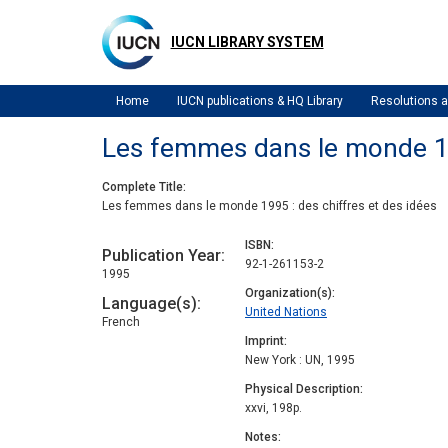
Skip
to
IUCN LIBRARY SYSTEM
main
content
Home
IUCN publications & HQ Library
Resolutions
Les femmes dans le monde 199
Complete Title
Les femmes dans le monde 1995 : des chiffres et des idées
ISBN
Publication Year
92-1-261153-2
1995
Organization(s)
Language(s)
United Nations
French
Imprint
New York : UN, 1995
Physical Description
xxvi, 198p.
Notes