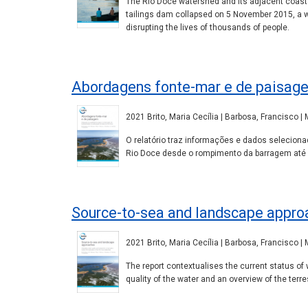
The Rio Doce watershed and its adjacent coasta
tailings dam collapsed on 5 November 2015, a wa
disrupting the lives of thousands of people.
Abordagens fonte-mar e de paisag
2021 Brito, Maria Cecília | Barbosa, Francisco |
O relatório traz informações e dados seleciona
Rio Doce desde o rompimento da barragem até
Source-to-sea and landscape appro
2021 Brito, Maria Cecília | Barbosa, Francisco |
The report contextualises the current status of 
quality of the water and an overview of the terr