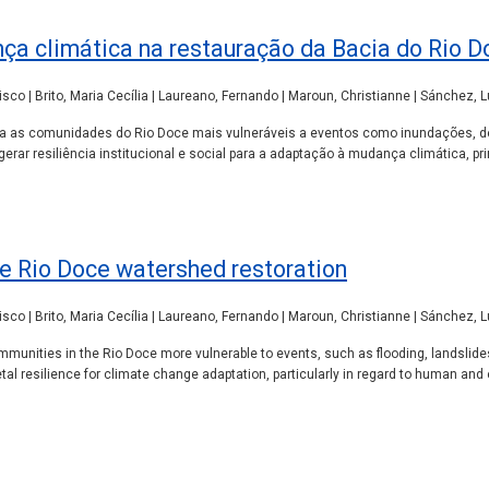
ça climática na restauração da Bacia do Rio D
isco | Brito, Maria Cecília | Laureano, Fernando | Maroun, Christianne | Sánchez, 
a as comunidades do Rio Doce mais vulneráveis a eventos como inundações, des
gerar resiliência institucional e social para a adaptação à mudança climática, 
e Rio Doce watershed restoration
isco | Brito, Maria Cecília | Laureano, Fernando | Maroun, Christianne | Sánchez, 
unities in the Rio Doce more vulnerable to events, such as flooding, landslides 
etal resilience for climate change adaptation, particularly in regard to human an