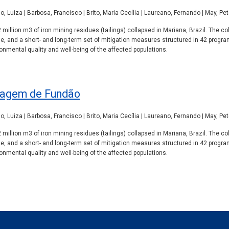
o, Luiza | Barbosa, Francisco | Brito, Maria Cecília | Laureano, Fernando | May, Pe
million m3 of iron mining residues (tailings) collapsed in Mariana, Brazil. The 
e, and a short- and long-term set of mitigation measures structured in 42 prog
nmental quality and well-being of the affected populations.
ragem de Fundão
o, Luiza | Barbosa, Francisco | Brito, Maria Cecília | Laureano, Fernando | May, Pe
million m3 of iron mining residues (tailings) collapsed in Mariana, Brazil. The 
e, and a short- and long-term set of mitigation measures structured in 42 prog
nmental quality and well-being of the affected populations.