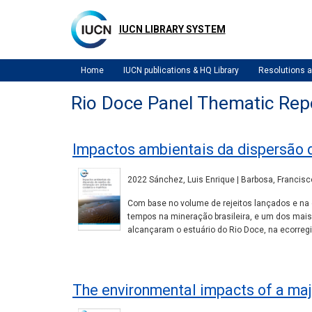
Skip
to
IUCN LIBRARY SYSTEM
main
content
Home
IUCN publications & HQ Library
Resolutions
Rio Doce Panel Thematic Rep
Impactos ambientais da dispersão 
2022 Sánchez, Luis Enrique | Barbosa, Francisco 
Com base no volume de rejeitos lançados e na 
tempos na mineração brasileira, e um dos mais
alcançaram o estuário do Rio Doce, na ecorreg
The environmental impacts of a majo