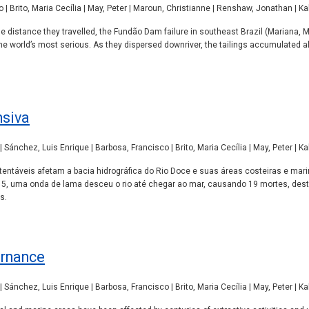
| Brito, Maria Cecília | May, Peter | Maroun, Christianne | Renshaw, Jonathan | K
e distance they travelled, the Fundão Dam failure in southeast Brazil (Mariana, 
 the world’s most serious. As they dispersed downriver, the tailings accumulated 
nsiva
ánchez, Luis Enrique | Barbosa, Francisco | Brito, Maria Cecília | May, Peter | K
ustentáveis afetam a bacia hidrográfica do Rio Doce e suas áreas costeiras e ma
 uma onda de lama desceu o rio até chegar ao mar, causando 19 mortes, destru
s.
ernance
ánchez, Luis Enrique | Barbosa, Francisco | Brito, Maria Cecília | May, Peter | K