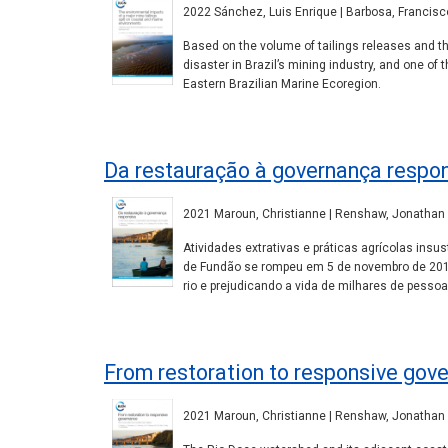
2022 Sánchez, Luis Enrique | Barbosa, Francisco 
Based on the volume of tailings releases and th
disaster in Brazil’s mining industry, and one of
Eastern Brazilian Marine Ecoregion.
Da restauração à governança respo
2021 Maroun, Christianne | Renshaw, Jonathan | S
Atividades extrativas e práticas agrícolas ins
de Fundão se rompeu em 5 de novembro de 2015,
rio e prejudicando a vida de milhares de pessoa
From restoration to responsive gov
2021 Maroun, Christianne | Renshaw, Jonathan | S