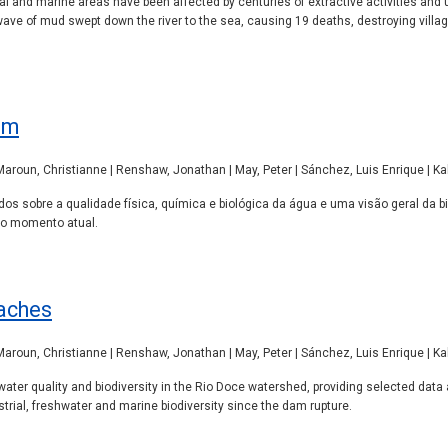
l and marine areas have been affected by centuries of extractive activities and 
ve of mud swept down the river to the sea, causing 19 deaths, destroying village
em
 Maroun, Christianne | Renshaw, Jonathan | May, Peter | Sánchez, Luis Enrique | K
dos sobre a qualidade física, química e biológica da água e uma visão geral da b
 o momento atual.
aches
 Maroun, Christianne | Renshaw, Jonathan | May, Peter | Sánchez, Luis Enrique | K
water quality and biodiversity in the Rio Doce watershed, providing selected data
estrial, freshwater and marine biodiversity since the dam rupture.