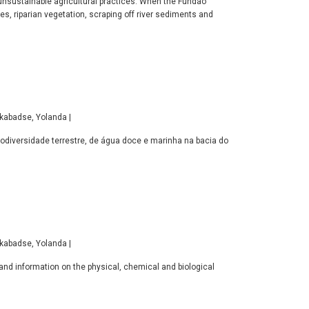
unsustainable agricultural practices. When the Fundão
s, riparian vegetation, scraping off river sediments and
akabadse, Yolanda |
iodiversidade terrestre, de água doce e marinha na bacia do
akabadse, Yolanda |
 and information on the physical, chemical and biological