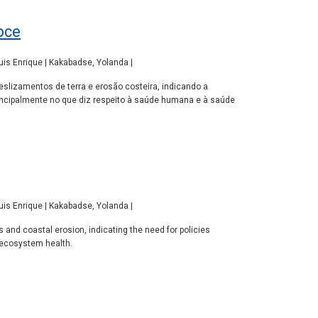
oce
Luis Enrique | Kakabadse, Yolanda |
lizamentos de terra e erosão costeira, indicando a
principalmente no que diz respeito à saúde humana e à saúde
Luis Enrique | Kakabadse, Yolanda |
and coastal erosion, indicating the need for policies
d ecosystem health.