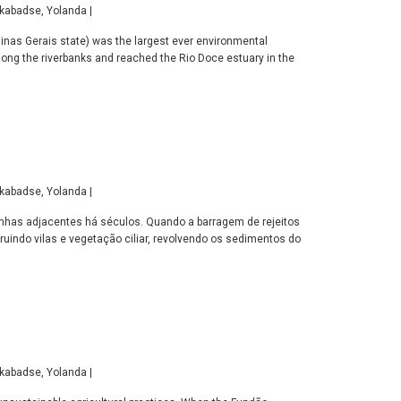
akabadse, Yolanda |
Minas Gerais state) was the largest ever environmental
along the riverbanks and reached the Rio Doce estuary in the
akabadse, Yolanda |
rinhas adjacentes há séculos. Quando a barragem de rejeitos
indo vilas e vegetação ciliar, revolvendo os sedimentos do
akabadse, Yolanda |