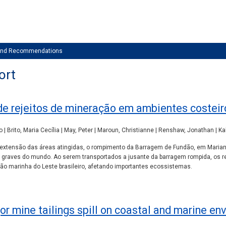
 and Recommendations
ort
de rejeitos de mineração em ambientes costeir
| Brito, Maria Cecília | May, Peter | Maroun, Christianne | Renshaw, Jonathan | K
extensão das áreas atingidas, o rompimento da Barragem de Fundão, em Mariana,
 graves do mundo. Ao serem transportados a jusante da barragem rompida, os r
ião marinha do Leste brasileiro, afetando importantes ecossistemas.
r mine tailings spill on coastal and marine en