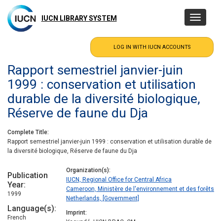
Skip
to
IUCN LIBRARY SYSTEM
Toggle
main
navigatio
content
Rapport semestriel janvier-juin
1999 : conservation et utilisation
durable de la diversité biologique,
Réserve de faune du Dja
Complete Title
Rapport semestriel janvier-juin 1999 : conservation et utilisation durable de
la diversité biologique, Réserve de faune du Dja
Organization(s)
Publication
IUCN, Regional Office for Central Africa
Year
Cameroon, Ministère de l'environnement et des forêts
1999
Netherlands, [Government]
Language(s)
Imprint
French