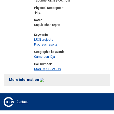
Yaoundé, UICN BRAC, CM
Physical Description
44 p.
Notes
Unpublished report
Keywords
IUCN projects
Progress reports
Geographic keywords
Cameroon, Dja
Call number
IUCN-Rep-1999-049
More information
Contact