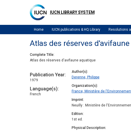
Skip
to
IUCN LIBRARY SYSTEM
main
content
Home
IUCN publications & HQ Library
Resolutions
Atlas des réserves d'avifaune
Complete Title
Atlas des réserves d'avifaune aquatique
Author(s)
Publication Year
Derenne, Philippe
1979
Organization(s)
Language(s)
France, Ministère de l'Environnement
French
Imprint
Neuilly : Ministère de l'Environnemen
Edition
1st ed.
Physical Description