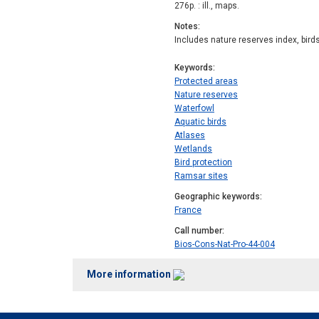
276p. : ill., maps.
Notes
Includes nature reserves index, bird
Keywords
Protected areas
Nature reserves
Waterfowl
Aquatic birds
Atlases
Wetlands
Bird protection
Ramsar sites
Geographic keywords
France
Call number
Bios-Cons-Nat-Pro-44-004
More information