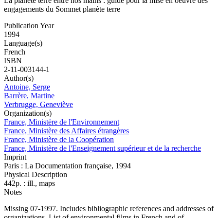
La planète terre entre nos mains : guide pour la mise en oeuvre des
engagements du Sommet planète terre
Publication Year
1994
Language(s)
French
ISBN
2-11-003144-1
Author(s)
Antoine, Serge
Barrère, Martine
Verbrugge, Geneviève
Organization(s)
France, Ministère de l'Environnement
France, Ministère des Affaires étrangères
France, Ministère de la Coopération
France, Ministère de l'Enseignement supérieur et de la recherche
Imprint
Paris : La Documentation française, 1994
Physical Description
442p. : ill., maps
Notes
Missing 07-1997. Includes bibliographic references and addresses of
organizations. List of environmental films in French and of