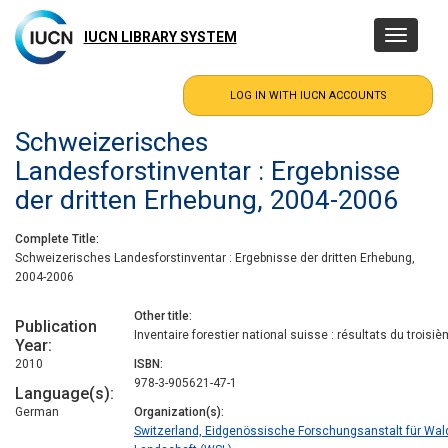
Skip
to
IUCN LIBRARY SYSTEM
Toggle
main
navigatio
content
Schweizerisches
Landesforstinventar : Ergebnisse
der dritten Erhebung, 2004-2006
Complete Title
Schweizerisches Landesforstinventar : Ergebnisse der dritten Erhebung,
2004-2006
Other title
Publication
Inventaire forestier national suisse : résultats du troisi
Year
2010
ISBN
978-3-905621-47-1
Language(s)
German
Organization(s)
Switzerland, Eidgenössische Forschungsanstalt für Wal