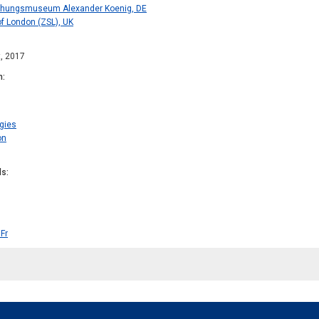
chungsmuseum Alexander Koenig, DE
of London (ZSL), UK
t, 2017
n
gies
on
ds
Fr