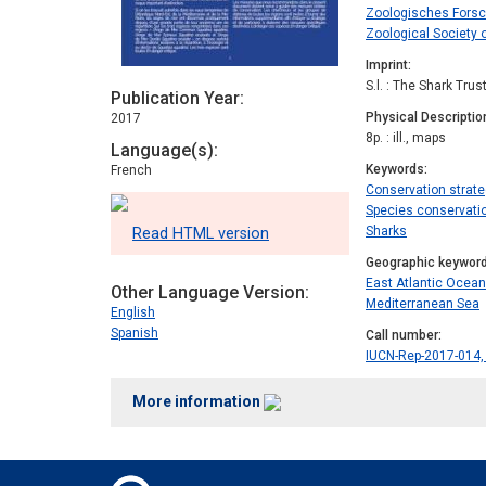
Zoologisches Fors
Zoological Society 
Imprint
S.l. : The Shark Trus
Publication Year
Physical Descriptio
2017
8p. : ill., maps
Language(s)
Keywords
French
Conservation strate
Species conservati
Sharks
Read HTML version
Geographic keywor
East Atlantic Ocean
Other Language Version
Mediterranean Sea
English
Spanish
Call number
IUCN-Rep-2017-014, 
More information