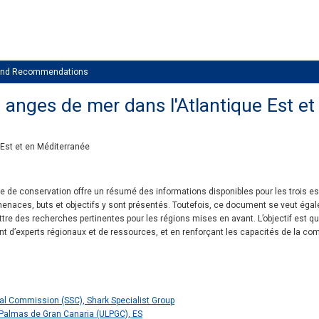
 and Recommendations
 anges de mer dans l'Atlantique Est e
 Est et en Méditerranée
ie de conservation offre un résumé des informations disponibles pour les trois e
enaces, buts et objectifs y sont présentés. Toutefois, ce document se veut égal
tre des recherches pertinentes pour les régions mises en avant. L’objectif est q
t d’experts régionaux et de ressources, et en renforçant les capacités de la co
al Commission (SSC), Shark Specialist Group
 Palmas de Gran Canaria (ULPGC), ES