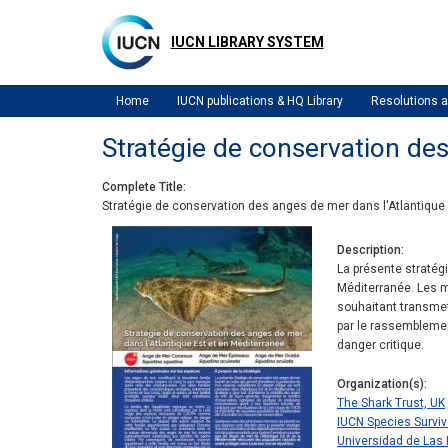
Skip
to
IUCN LIBRARY SYSTEM
main
content
Home
IUCN publications & HQ Library
Resolutions
Stratégie de conservation des
Complete Title
Stratégie de conservation des anges de mer dans l'Atlantique
Description
La présente stratég
Méditerranée. Les m
souhaitant transmet
par le rassemblemen
danger critique.
Organization(s)
The Shark Trust, UK
IUCN Species Surviv
Universidad de Las