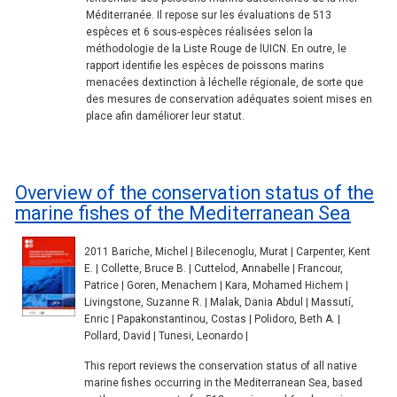
Méditerranée. Il repose sur les évaluations de 513
espèces et 6 sous-espèces réalisées selon la
méthodologie de la Liste Rouge de lUICN. En outre, le
rapport identifie les espèces de poissons marins
menacées dextinction à léchelle régionale, de sorte que
des mesures de conservation adéquates soient mises en
place afin daméliorer leur statut.
Overview of the conservation status of the
marine fishes of the Mediterranean Sea
2011 Bariche, Michel | Bilecenoglu, Murat | Carpenter, Kent
E. | Collette, Bruce B. | Cuttelod, Annabelle | Francour,
Patrice | Goren, Menachem | Kara, Mohamed Hichem |
Livingstone, Suzanne R. | Malak, Dania Abdul | Massutí,
Enric | Papakonstantinou, Costas | Polidoro, Beth A. |
Pollard, David | Tunesi, Leonardo |
This report reviews the conservation status of all native
marine fishes occurring in the Mediterranean Sea, based