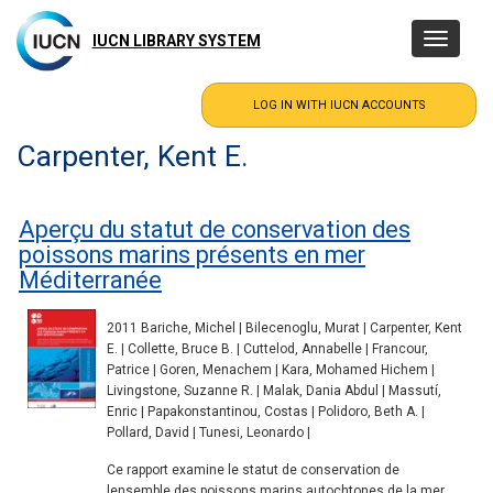
Skip
to
IUCN LIBRARY SYSTEM
Toggle
main
navigatio
content
Carpenter, Kent E.
Aperçu du statut de conservation des
poissons marins présents en mer
Méditerranée
2011 Bariche, Michel | Bilecenoglu, Murat | Carpenter, Kent
E. | Collette, Bruce B. | Cuttelod, Annabelle | Francour,
Patrice | Goren, Menachem | Kara, Mohamed Hichem |
Livingstone, Suzanne R. | Malak, Dania Abdul | Massutí,
Enric | Papakonstantinou, Costas | Polidoro, Beth A. |
Pollard, David | Tunesi, Leonardo |
Ce rapport examine le statut de conservation de
lensemble des poissons marins autochtones de la mer