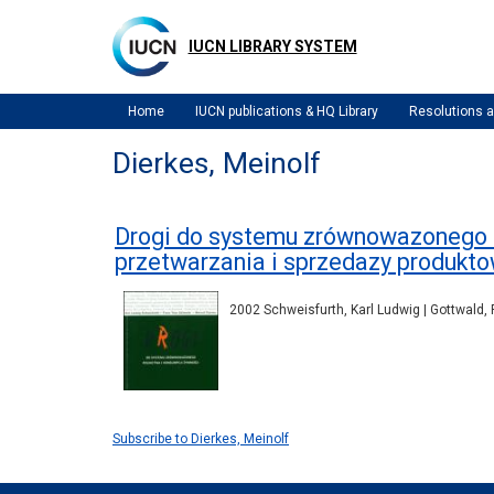
Skip
to
IUCN LIBRARY SYSTEM
main
content
Home
IUCN publications & HQ Library
Resolutions
Dierkes, Meinolf
Drogi do systemu zrównowazonego r
przetwarzania i sprzedazy produkt
2002 Schweisfurth, Karl Ludwig | Gottwald, F
Subscribe to Dierkes, Meinolf