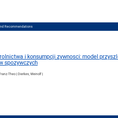
 and Recommendations
olnictwa i konsumpcji zywnosci: model przysz
ow spozywczych
ranz-Theo | Dierkes, Meinolf |