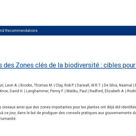
 and Recommendations
s des Zones clés de la biodiversité : cibles po
 Leon A. | Brooks, Thomas M. | Clay, Rob P. | Darwall, W.R.T. | De Silva, Naamal | E
Knox, David H. | Langhammer, Penny F. | Matiku, Paul | Radford, Elizabeth A. | Rodri
oiseaux ainsi que des zones importantes pour les plantes ont déjà été identifié
quà ce jour, dans le but de prodiguer des conseils pratiques aux gouvernements dan
lhumanité.