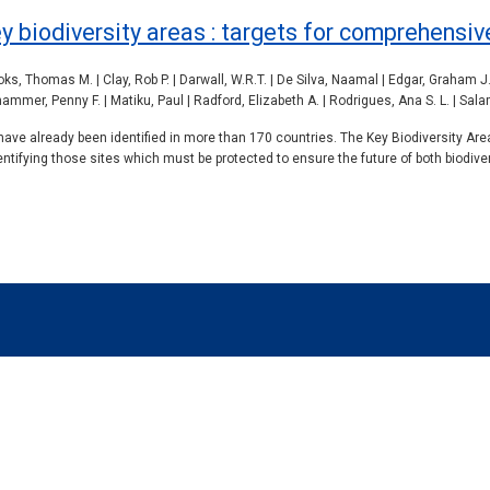
ey biodiversity areas : targets for comprehens
s, Thomas M. | Clay, Rob P. | Darwall, W.R.T. | De Silva, Naamal | Edgar, Graham J.
hammer, Penny F. | Matiku, Paul | Radford, Elizabeth A. | Rodrigues, Ana S. L. | Sal
ave already been identified in more than 170 countries. The Key Biodiversity Area
ntifying those sites which must be protected to ensure the future of both biodive