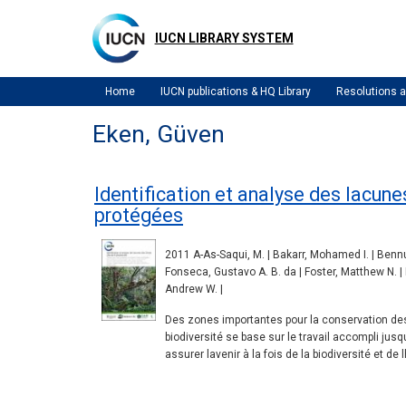
Skip
to
IUCN LIBRARY SYSTEM
main
content
Home
IUCN publications & HQ Library
Resolutions
Eken, Güven
Identification et analyse des lacune
protégées
2011 A-As-Saqui, M. | Bakarr, Mohamed I. | Bennun,
Fonseca, Gustavo A. B. da | Foster, Matthew N. | 
Andrew W. |
Des zones importantes pour la conservation des 
biodiversité se base sur le travail accompli jus
assurer lavenir à la fois de la biodiversité et de 