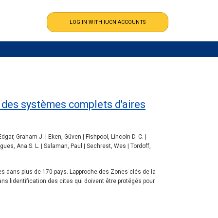
ur des systèmes complets d'aires
dgar, Graham J. | Eken, Güven | Fishpool, Lincoln D. C. |
gues, Ana S. L. | Salaman, Paul | Sechrest, Wes | Tordoff,
es dans plus de 170 pays. Lapproche des Zones clés de la
s lidentification des cites qui doivent être protégés pour