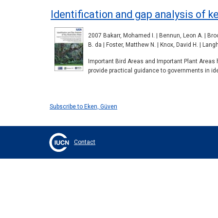
Identification and gap analysis of k
2007 Bakarr, Mohamed I. | Bennun, Leon A. | Brook
B. da | Foster, Matthew N. | Knox, David H. | Lang
Important Bird Areas and Important Plant Areas h
provide practical guidance to governments in ide
Subscribe to Eken, Güven
Contact