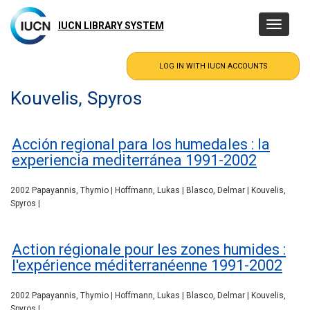
Skip
to
IUCN LIBRARY SYSTEM
Toggle
main
navigatio
content
Kouvelis, Spyros
Acción regional para los humedales : la
experiencia mediterránea 1991-2002
2002 Papayannis, Thymio | Hoffmann, Lukas | Blasco, Delmar | Kouvelis,
Spyros |
Action régionale pour les zones humides :
l'expérience méditerranéenne 1991-2002
2002 Papayannis, Thymio | Hoffmann, Lukas | Blasco, Delmar | Kouvelis,
Spyros |