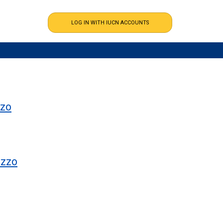
zzo
uzzo