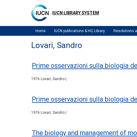
Skip
to
IUCN LIBRARY SYSTEM
main
content
Home
IUCN publications & HQ Library
Resolutions
Lovari, Sandro
Prime osservazioni sulla biologia d
1976 Lovari, Sandro |
Prime osservazioni sulla biologia d
1976 Lovari, Sandro |
The biology and management of mou