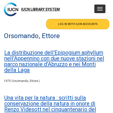
Skip
to
IUCN LIBRARY SYSTEM
Toggle
main
navigatio
content
Orsomando, Ettore
La distribuzione dell'Epipogium aphyllum
nell'Appennino con due nuove stazioni nel
parco nazionale d'Abruzzo e nei Monti
della Laga
1975 Orsomando, Ettore |
Una vita per la natura : scritti sulla
conservazione della natura in onore di
Renzo Videsott nel cinquantenario del