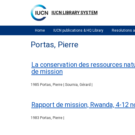
Skip
to
IUCN LIBRARY SYSTEM
main
content
Home
IUCN publications & HQ Library
Resolutions
Portas, Pierre
La conservation des ressources nat
de mission
1985 Portas, Pierre | Sournia, Gérard |
Rapport de mission, Rwanda, 4-12 
1983 Portas, Pierre |