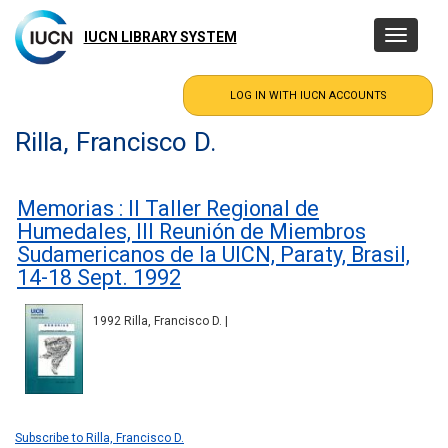
Skip
to
IUCN LIBRARY SYSTEM
Toggle
main
navigatio
content
Rilla, Francisco D.
Memorias : II Taller Regional de
Humedales, III Reunión de Miembros
Sudamericanos de la UICN, Paraty, Brasil,
14-18 Sept. 1992
1992 Rilla, Francisco D. |
Subscribe to Rilla, Francisco D.