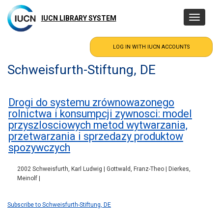
Skip
to
IUCN LIBRARY SYSTEM
Toggle
main
navigatio
content
Schweisfurth-Stiftung, DE
Drogi do systemu zrównowazonego
rolnictwa i konsumpcji zywnosci: model
przyszlosciowych metod wytwarzania,
przetwarzania i sprzedazy produktow
spozywczych
2002 Schweisfurth, Karl Ludwig | Gottwald, Franz-Theo | Dierkes,
Meinolf |
Subscribe to Schweisfurth-Stiftung, DE