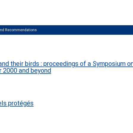
 and Recommendations
nd their birds : proceedings of a Symposium 
ar 2000 and beyond
rels protégés