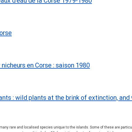
eaux d'eau de la Corse 1979-1980
Corse
 nicheurs en Corse : saison 1980
ts : wild plants at the brink of extinction, an
many rare and localised species unique to the islands. Some of these are particu