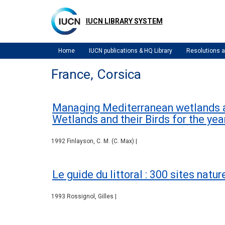
Skip
to
IUCN LIBRARY SYSTEM
main
content
Home
IUCN publications & HQ Library
Resolutions
France, Corsica
Managing Mediterranean wetlands a
Wetlands and their Birds for the ye
1992 Finlayson, C. M. (C. Max) |
Le guide du littoral : 300 sites natu
1993 Rossignol, Gilles |