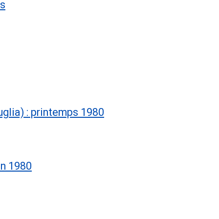
es
uglia) : printemps 1980
in 1980