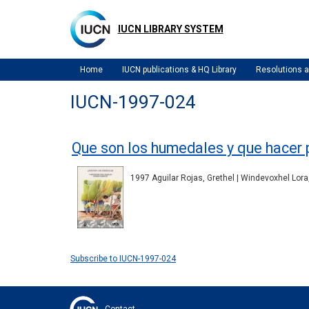
Skip
to
IUCN LIBRARY SYSTEM
main
content
Home
IUCN publications & HQ Library
Resolutions
IUCN-1997-024
Que son los humedales y que hacer 
1997 Aguilar Rojas, Grethel | Windevoxhel Lora, 
Subscribe to IUCN-1997-024