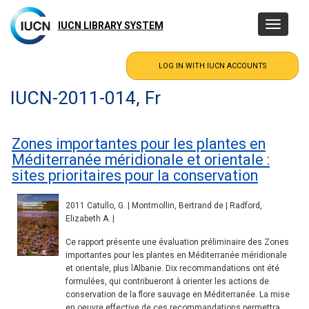
Skip
to
IUCN LIBRARY SYSTEM
Toggle
main
navigatio
content
IUCN-2011-014, Fr
Zones importantes pour les plantes en
Méditerranée méridionale et orientale :
sites prioritaires pour la conservation
2011 Catullo, G. | Montmollin, Bertrand de | Radford,
Elizabeth A. |
Ce rapport présente une évaluation préliminaire des Zones
importantes pour les plantes en Méditerranée méridionale
et orientale, plus lAlbanie. Dix recommandations ont été
formulées, qui contribueront à orienter les actions de
conservation de la flore sauvage en Méditerranée. La mise
en oeuvre effective de ces recommandations permettra