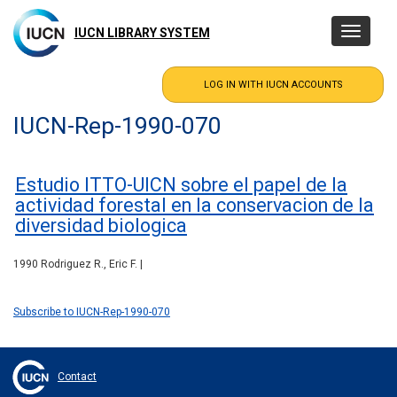
Skip
to
IUCN LIBRARY SYSTEM
Toggle
main
navigatio
content
IUCN-Rep-1990-070
Estudio ITTO-UICN sobre el papel de la
actividad forestal en la conservacion de la
diversidad biologica
1990 Rodriguez R., Eric F. |
Subscribe to IUCN-Rep-1990-070
Contact