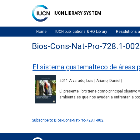
Skip
to
IUCN LIBRARY SYSTEM
main
content
Home
IUCN publications & HQ Library
Resolutions
Bios-Cons-Nat-Pro-728.1-002
El sistema guatemalteco de áreas 
2011 Alvarado, Luis | Ariano, Daniel |
El presente libro tiene como principal objetivo
ambientales que nos ayuden a enfrentar la pot
Subscribe to Bios-Cons-Nat-Pro-728.1-002