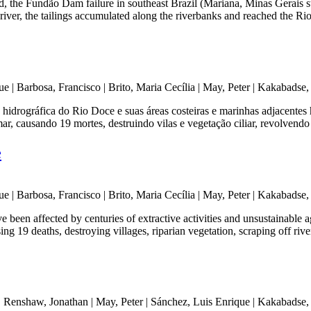
ed, the Fundão Dam failure in southeast Brazil (Mariana, Minas Gerais st
river, the tailings accumulated along the riverbanks and reached the Ri
 | Barbosa, Francisco | Brito, Maria Cecília | May, Peter | Kakabadse,
cia hidrográfica do Rio Doce e suas áreas costeiras e marinhas adjacen
, causando 19 mortes, destruindo vilas e vegetação ciliar, revolvendo 
e
 | Barbosa, Francisco | Brito, Maria Cecília | May, Peter | Kakabadse,
 been affected by centuries of extractive activities and unsustainable 
 19 deaths, destroying villages, riparian vegetation, scraping off river
 | Renshaw, Jonathan | May, Peter | Sánchez, Luis Enrique | Kakabadse,