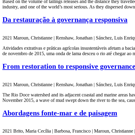
Based on the volume of tailings releases and the distance they travell
industry, and one of the world’s most serious. As they dispersed down
Da restauração à governança responsiva
2021 Maroun, Christianne | Renshaw, Jonathan | Sánchez, Luis Enrique
Atividades extrativas e práticas agrícolas insustentáveis afetam a ba
de novembro de 2015, uma onda de lama desceu o rio até chegar ao mar
From restoration to responsive governanc
2021 Maroun, Christianne | Renshaw, Jonathan | Sánchez, Luis Enrique
The Rio Doce watershed and its adjacent coastal and marine areas have
November 2015, a wave of mud swept down the river to the sea, causing
Abordagens fonte-mar e de paisagem
2021 Brito, Maria Cecília | Barbosa, Francisco | Maroun, Christianne