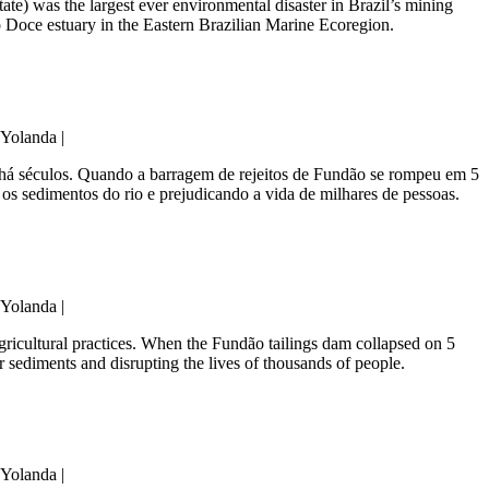
ate) was the largest ever environmental disaster in Brazil’s mining
o Doce estuary in the Eastern Brazilian Marine Ecoregion.
 Yolanda |
tes há séculos. Quando a barragem de rejeitos de Fundão se rompeu em 5
os sedimentos do rio e prejudicando a vida de milhares de pessoas.
 Yolanda |
agricultural practices. When the Fundão tailings dam collapsed on 5
 sediments and disrupting the lives of thousands of people.
 Yolanda |