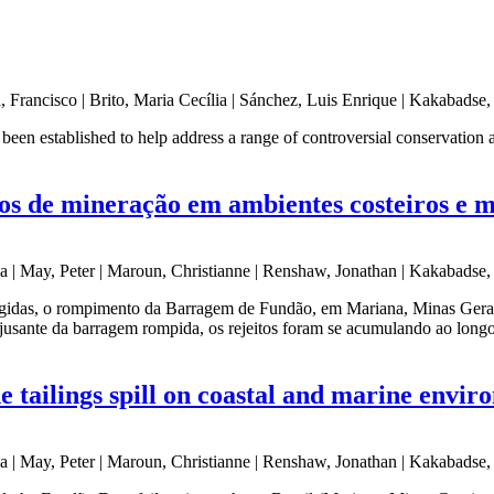
 Francisco | Brito, Maria Cecília | Sánchez, Luis Enrique | Kakabadse,
been established to help address a range of controversial conservatio
tos de mineração em ambientes costeiros e 
ia | May, Peter | Maroun, Christianne | Renshaw, Jonathan | Kakabadse,
ngidas, o rompimento da Barragem de Fundão, em Mariana, Minas Gerais
 jusante da barragem rompida, os rejeitos foram se acumulando ao longo
 tailings spill on coastal and marine envir
ia | May, Peter | Maroun, Christianne | Renshaw, Jonathan | Kakabadse,