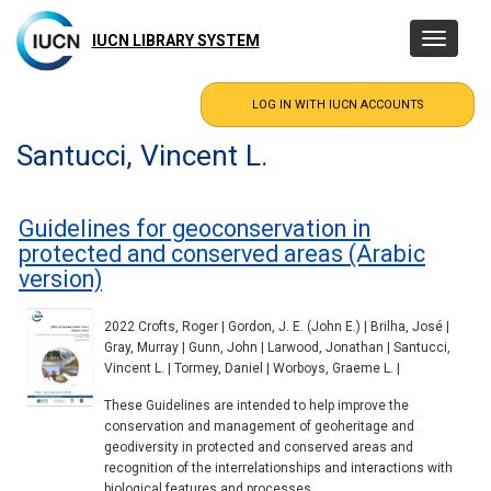
Skip
to
IUCN LIBRARY SYSTEM
Toggle
main
navigatio
content
Santucci, Vincent L.
Guidelines for geoconservation in
protected and conserved areas (Arabic
version)
2022 Crofts, Roger | Gordon, J. E. (John E.) | Brilha, José |
Gray, Murray | Gunn, John | Larwood, Jonathan | Santucci,
Vincent L. | Tormey, Daniel | Worboys, Graeme L. |
These Guidelines are intended to help improve the
conservation and management of geoheritage and
geodiversity in protected and conserved areas and
recognition of the interrelationships and interactions with
biological features and processes.