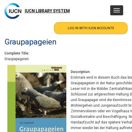
Skip
to
IUCN LIBRARY SYSTEM
Toggle
main
navigatio
content
Graupapageien
Complete Title
Graupapageien
Description
Erstmals wird in diesem Buch das bi
Graupapageien in der Natur geschil
Leser mit in die Wälder Zentralafrika
Schlüssel zur artgerechten Haltung 
und Graupapagei sind die Kenntnisse üb
Wohlergehen und Jungenaufzucht br
Zimmervolieren oder ein Vogelhaus m
Sozialkontakte und Beschäftigung. 
Handaufzucht auf das spätere Verhalt
immer wieder bei der Haltung auftrete