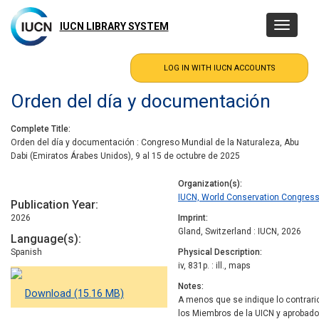
Skip
to
IUCN LIBRARY SYSTEM
Toggle
main
navigatio
content
Orden del día y documentación
Complete Title
Orden del día y documentación : Congreso Mundial de la Naturaleza, Abu
Dabi (Emiratos Árabes Unidos), 9 al 15 de octubre de 2025
Organization(s)
IUCN, World Conservation Congres
Publication Year
2026
Imprint
Gland, Switzerland : IUCN, 2026
Language(s)
Spanish
Physical Description
iv, 831p. : ill., maps
Notes
Download (15.16 MB)
A menos que se indique lo contrar
los Miembros de la UICN y aprobado