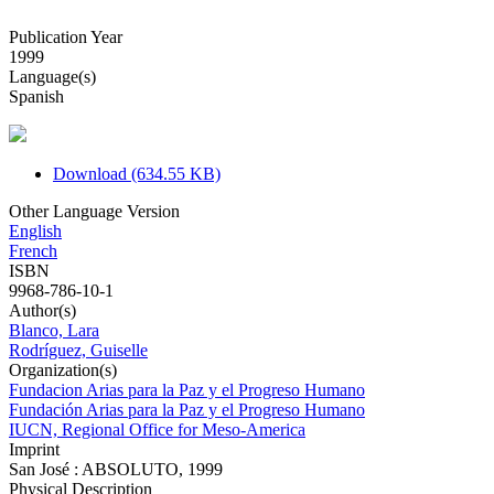
Publication Year
1999
Language(s)
Spanish
Download (634.55 KB)
Other Language Version
English
French
ISBN
9968-786-10-1
Author(s)
Blanco, Lara
Rodríguez, Guiselle
Organization(s)
Fundacion Arias para la Paz y el Progreso Humano
Fundación Arias para la Paz y el Progreso Humano
IUCN, Regional Office for Meso-America
Imprint
San José : ABSOLUTO, 1999
Physical Description