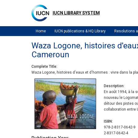
Skip
to
IUCN LIBRARY SYSTEM
main
content
Home
IUCN publications & HQ Library
Resolutions
Waza Logone, histoires d'eau
Cameroun
Complete Title
Waza Logone, histoires d'eaux et d'hommes : vivre dans la 
Description
En août 1994, à la s
nouveau le Logomaty
détour des pistes o
collaboration entre
ISBN
978-2-8317-0642-9
2-8317-0642-4