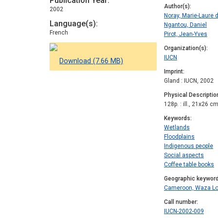
Publication Year
Author(s)
2002
Noray, Marie-Laure 
Language(s)
Ngantou, Daniel
French
Pirot, Jean-Yves
Organization(s)
IUCN
Download (7.66 MB)
Imprint
Gland : IUCN, 2002
Physical Descriptio
128p. : ill., 21x26 c
Keywords
Wetlands
Floodplains
Indigenous people
Social aspects
Coffee table books
Geographic keywor
Cameroon, Waza L
Call number
IUCN-2002-009