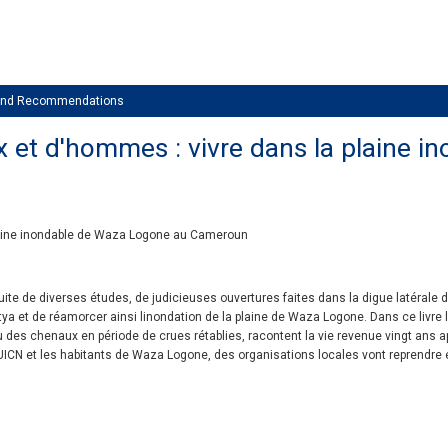
 and Recommendations
x et d'hommes : vivre dans la plaine 
plaine inondable de Waza Logone au Cameroun
uite de diverses études, de judicieuses ouvertures faites dans la digue latérale
a et de réamorcer ainsi linondation de la plaine de Waza Logone. Dans ce livre 
u des chenaux en période de crues rétablies, racontent la vie revenue vingt ans 
 UICN et les habitants de Waza Logone, des organisations locales vont reprendre 