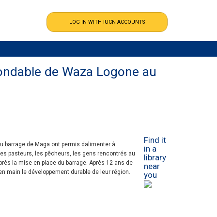
inondable de Waza Logone au
Find it
 du barrage de Maga ont permis dalimenter à
in a
les pasteurs, les pêcheurs, les gens rencontrés au
library
après la mise en place du barrage. Après 12 ans de
near
en main le développement durable de leur région.
you