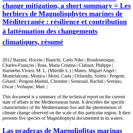
change mitigation, a short summary = Les
herbiers de Magnoliophytes marines de
Méditerranée : résilience et contribution
à latténuation des changements
climatiques, résumé
2012 Bazairi, Hocein | Bianchi, Carlo Nike | Boudouresque,
Charles-François | Buia, Maria Cristina | Clabaut, Philippe |
Harmelin-Vivien, M. L. (Mireille L.) | Mateo, Miguel Angel |
Montefalcone, Monica | Morri, Carla | Orfanidis, Sotiris | Pergent,
Gérard | Pergent-Martini, Christine | Semroud, Rachid | Serrano,
Oscar | Verlaque, Marc |
This document is a summary of the technical report on the current
state of affairs in the Mediterranean basin. It describes the specific
characteristics of the Mediterranean Sea and the phenemenon of
climate change observed on the scale of this particular region. It then
presents five species of Magnoliophyta documented in its waters.
Las praderas de Magnoliofitas marinas