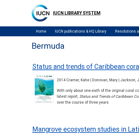
Skip
to
IUCN LIBRARY SYSTEM
main
content
Home
IUCN publications & HQ Library
Resolutions
Bermuda
Status and trends of Caribbean cora
2014 Cramer, Katie | Donovan, Mary | Jackson, J
With only about one-sixth of the original coral c
latest report,
Status and Trends of Caribbean Co
over the course of three years.
Mangrove ecosystem studies in Lat