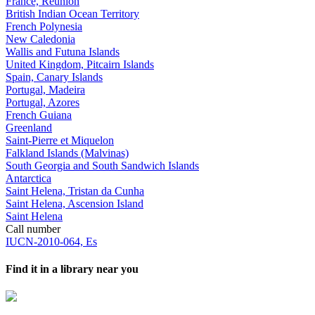
France, Réunion
British Indian Ocean Territory
French Polynesia
New Caledonia
Wallis and Futuna Islands
United Kingdom, Pitcairn Islands
Spain, Canary Islands
Portugal, Madeira
Portugal, Azores
French Guiana
Greenland
Saint-Pierre et Miquelon
Falkland Islands (Malvinas)
South Georgia and South Sandwich Islands
Antarctica
Saint Helena, Tristan da Cunha
Saint Helena, Ascension Island
Saint Helena
Call number
IUCN-2010-064, Es
Find it in a library near you