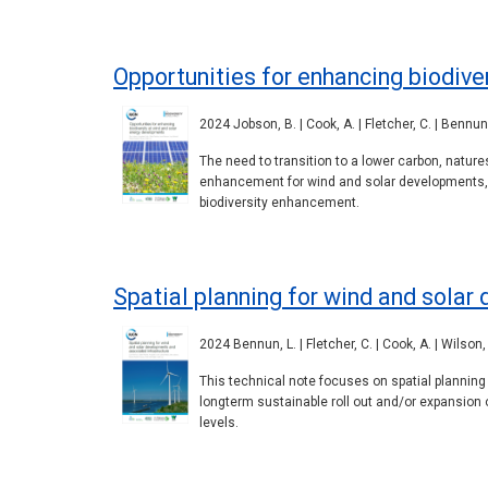
Opportunities for enhancing biodive
2024 Jobson, B. | Cook, A. | Fletcher, C. | Bennun, 
The need to transition to a lower carbon, natur
enhancement for wind and solar developments, b
biodiversity enhancement.
Spatial planning for wind and solar
2024 Bennun, L. | Fletcher, C. | Cook, A. | Wilson,
This technical note focuses on spatial planning 
longterm sustainable roll out and/or expansion o
levels.