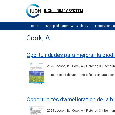
Skip
to
IUCN LIBRARY SYSTEM
main
content
Home
IUCN publications & HQ Library
Resolutions
Cook, A.
Oportunidades para mejorar la biodi
2025 Jobson, B. | Cook, A. | Fletcher, C. | Bennun, 
La necesidad de una transición hacia una eco
Opportunités d’amélioration de la b
2025 Jobson, B. | Cook, A. | Fletcher, C. | Bennun, 