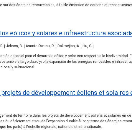
 sur des énergies renouvelables, à faible émission de carbone et respectueuses
los eólicos y solares e infraestructura asociad
 D. | Jobson, B. | Asante-Owusu, R. | Dakmejian, A. | Liu, Q. |
cación espacial para el desarrollo eólico y solar con respecto a la biodiversidad. 
stenible a largo plazo y/o la expansión de las energías renovables e infraestruc
acional y subnacional.
projets de développement éoliens et solaires e
ment du territoire dans les projets de développement éoliens et solaires en ce q
s du déploiement et/ou de l'expansion durable à long terme des énergies renouv
que les ports) à l'échelle régionale, nationale et infranationale.