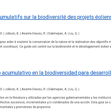
umulatifs sur la biodiversité des projets éoliens
 D. | Jobson, B. | Asante-Owusu, R. | Dakmejian, A. | Liu, Q. |
 pour aider à soutenir la conservation de la nature et la réalisation des objectif
 sociétaux). Ce guide est centré sur la biodiversité et le développement éolien e
.
 acumulativo en la biodiversidad para desarroll
 D. | Jobson, B. | Asante-Owusu, R. | Dakmejian, A. | Liu, Q. |
ntes en la literatura y utilizadas por las agencias gubernamentales y las instit
ectos sucesivos, incrementales y/o combinados de una acción. Esta guía se centr
namentales y promotores de proyectos.