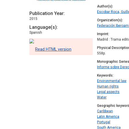
Author(s)
Escobar Roca, Guil
Publication Year
2015
Organization(s)
Federación Iberoa
Language(s)
Spanish
Imprint
Madrid : Trama edito
Physical Descriptio
Read HTML version
558p.
Monographic Serie
Informe sobre Der
Keywords
Environmental law
Human rights
Legal aspects
Water
Geographic keywor
Caribbean
Latin America
Portugal
South America