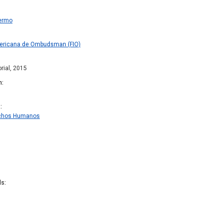
lermo
mericana de Ombudsman (FIO)
rial, 2015
n
s
echos Humanos
ds