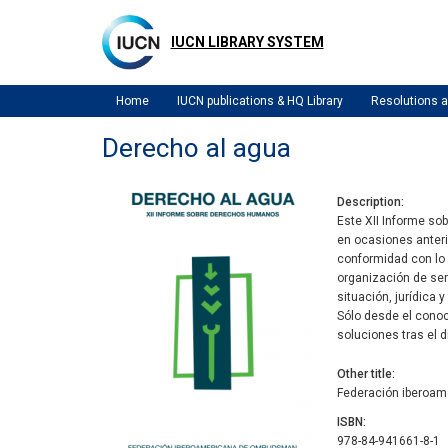
Skip
to
IUCN LIBRARY SYSTEM
main
content
Home
IUCN publications & HQ Library
Resolutions
Derecho al agua
Description
Este XII Informe s
en ocasiones anterio
conformidad con lo 
organización de ser
situación, jurídica
Sólo desde el conoc
soluciones tras el di
Other title
Federación iberoam
ISBN
978-84-941661-8-1