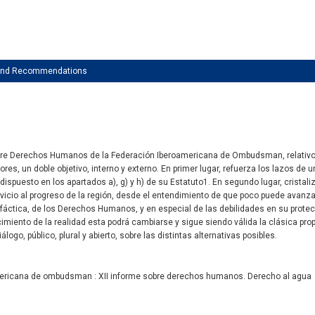
 and Recommendations
obre Derechos Humanos de la Federación Iberoamericana de Ombudsman, relativo
res, un doble objetivo, interno y externo. En primer lugar, refuerza los lazos de
dispuesto en los apartados a), g) y h) de su Estatuto1. En segundo lugar, cristal
vicio al progreso de la región, desde el entendimiento de que poco puede avanzars
 y fáctica, de los Derechos Humanos, y en especial de las debilidades en su prot
imiento de la realidad esta podrá cambiarse y sigue siendo válida la clásica pro
álogo, público, plural y abierto, sobre las distintas alternativas posibles.
ericana de ombudsman : XII informe sobre derechos humanos. Derecho al agua