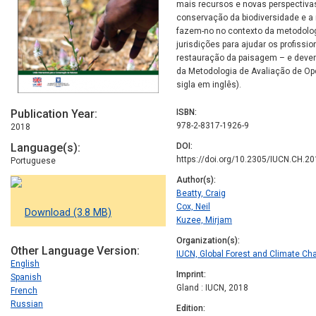
mais recursos e novas perspectivas
conservação da biodiversidade e a 
fazem-no no contexto da metodolog
jurisdições para ajudar os profissio
restauração da paisagem – e deve
da Metodologia de Avaliação de Op
sigla em inglês).
Publication Year
ISBN
978-2-8317-1926-9
2018
Language(s)
DOI
https://doi.org/10.2305/IUCN.CH.20
Portuguese
Author(s)
Beatty, Craig
Cox, Neil
Download (3.8 MB)
Kuzee, Mirjam
Organization(s)
Other Language Version
IUCN, Global Forest and Climate 
English
Imprint
Spanish
Gland : IUCN, 2018
French
Russian
Edition