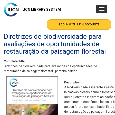
Skip
to
IUCN LIBRARY SYSTEM
Toggle
main
navigatio
content
Diretrizes de biodiversidade para
avaliações de oportunidades de
restauração da paisagem florestal
Complete Title
Diretrizes de biodiversidade para avaliações de oportunidades de
restauração da paisagem florestal : primeira edição
Description
A biodiversidade é inerente à rest
iniciativas globais como o Desafio
sobre Florestas inspiram as nações
crescimento económico locais, a b
ao seu futuro compartilhado. Estas 
de restauração da paisagem florest