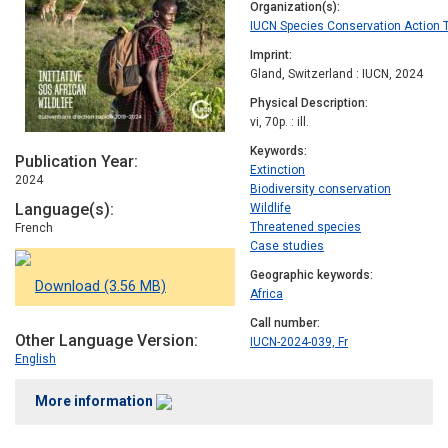
Organization(s)
IUCN Species Conservation Action
Imprint
Gland, Switzerland : IUCN, 2024
Physical Description
vi, 70p. : ill.
Keywords
Publication Year
Extinction
2024
Biodiversity conservation
Language(s)
Wildlife
Threatened species
French
Case studies
Geographic keywords
Download (3.56 MB)
Africa
Call number
Other Language Version
IUCN-2024-039, Fr
English
More information