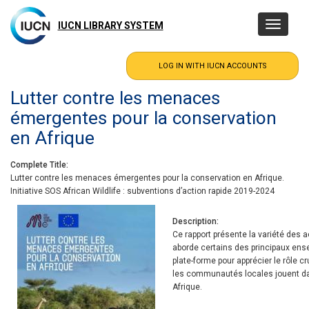
Skip
to
IUCN LIBRARY SYSTEM
Toggle
main
navigatio
content
Lutter contre les menaces
émergentes pour la conservation
en Afrique
Complete Title
Lutter contre les menaces émergentes pour la conservation en Afrique.
Initiative SOS African Wildlife : subventions d’action rapide 2019-2024
Description
Ce rapport présente la variété des 
aborde certains des principaux ense
plate-forme pour apprécier le rôle cr
les communautés locales jouent d
Afrique.