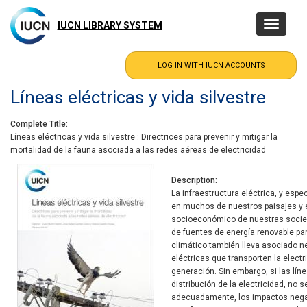
Skip
to
IUCN LIBRARY SYSTEM
Toggle
main
navigatio
content
Líneas eléctricas y vida silvestre
Complete Title
Líneas eléctricas y vida silvestre : Directrices para prevenir y mitigar la
mortalidad de la fauna asociada a las redes aéreas de electricidad
Description
La infraestructura eléctrica, y espe
en muchos de nuestros paisajes y es
socioeconómico de nuestras socie
de fuentes de energía renovable par
climático también lleva asociado n
eléctricas que transporten la elec
generación. Sin embargo, si las lín
distribución de la electricidad, no 
adecuadamente, los impactos negat