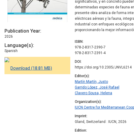
significativos, y en concreto pued
determinadas especies de fauna en
presente obra analiza de forma integ
eléctricas aéreas y la fauna, inte
industrial con enfoques ecológicos 
proporcionando la mejor informació
Publication Year
2026
ISBN
Language(s)
978-2-8317-2390-7
Spanish
978-2-8317-2391-4
DOI
https://doi.org/10.2305/JNVL6214
Download (18.81 MB)
Editor(s)
Martín Martín, Justo
Garrido López, José Rafael
Clavero Sousa, Helena
Organization(s)
IUCN Centre for Mediterranean Coo
Imprint
Gland, Switzerland : IUCN, 2026
Edition