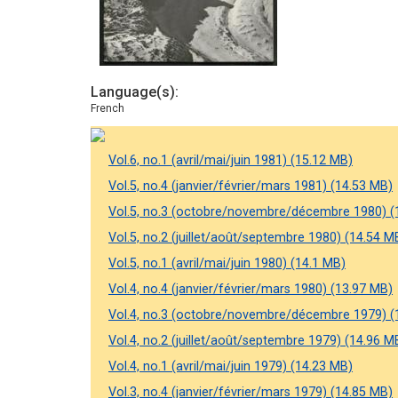
Language(s)
French
Vol.6, no.1 (avril/mai/juin 1981) (15.12 MB)
Vol.5, no.4 (janvier/février/mars 1981) (14.53 MB)
Vol.5, no.3 (octobre/novembre/décembre 1980) (
Vol.5, no.2 (juillet/août/septembre 1980) (14.54 M
Vol.5, no.1 (avril/mai/juin 1980) (14.1 MB)
Vol.4, no.4 (janvier/février/mars 1980) (13.97 MB)
Vol.4, no.3 (octobre/novembre/décembre 1979) (
Vol.4, no.2 (juillet/août/septembre 1979) (14.96 M
Vol.4, no.1 (avril/mai/juin 1979) (14.23 MB)
Vol.3, no.4 (janvier/février/mars 1979) (14.85 MB)