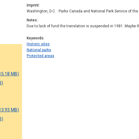
Imprint
Washington, D.C. : Parks Canada and National Park Service of th
Notes
Due to lack of fund the translation is suspended in 1981. Maybe 
Keywords
Historic sites
National parks
Protected areas
15.18 MB)
B)
13.93 MB)
B)