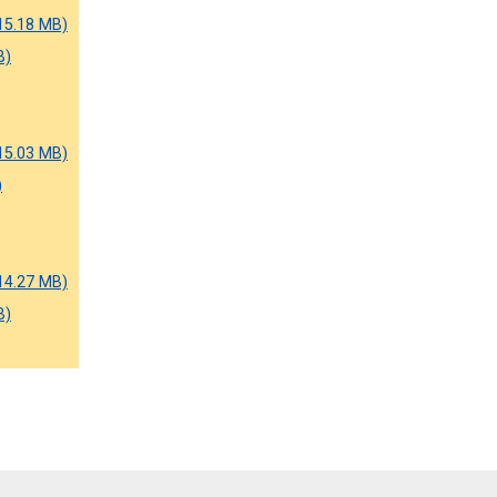
15.18 MB)
B)
15.03 MB)
)
14.27 MB)
B)