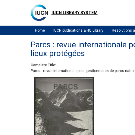
Skip
to
IUCN LIBRARY SYSTEM
main
content
Home
IUCN publications & HQ Library
Resolutions
Parcs : revue internationale p
lieux protégées
Complete Title
Parcs : revue internationale pour gestionnaires de parcs nation