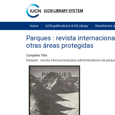
Skip
to
IUCN LIBRARY SYSTEM
main
content
Home
IUCN publications & HQ Library
Resolutions
Parques : revista internacion
otras áreas protegidas
Complete Title
Parques : revista internacional para administradores de parqu