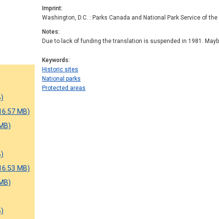
Imprint
Washington, D.C. : Parks Canada and National Park Service of th
Notes
Due to lack of funding the translation is suspended in 1981. May
Keywords
Historic sites
National parks
Protected areas
B)
16.57 MB)
 MB)
B)
16.53 MB)
 MB)
B)