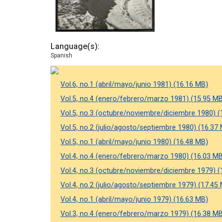
Language(s)
Spanish
Vol.6, no.1 (abril/mayo/junio 1981) (16.16 MB)
Vol.5, no.4 (enero/febrero/marzo 1981) (15.95 M
Vol.5, no.3 (octubre/noviembre/diciembre 1980) (
Vol.5, no.2 (julio/agosto/septiembre 1980) (16.37
Vol.5, no.1 (abril/mayo/junio 1980) (16.48 MB)
Vol.4, no.4 (enero/febrero/marzo 1980) (16.03 M
Vol.4, no.3 (octubre/noviembre/diciembre 1979) (
Vol.4, no.2 (julio/agosto/septiembre 1979) (17.45
Vol.4, no.1 (abril/mayo/junio 1979) (16.63 MB)
Vol.3, no.4 (enero/febrero/marzo 1979) (16.38 M