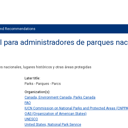
 and Recommendations
al para administradores de parques naci
es nacionales, lugares históricos y otras áreas protegidas
Later title
Parks - Parques - Parcs
Organization(s)
Canada, Environment Canada, Parks Canada
FAO
IUCN Commission on National Parks and Protected Areas (CNPPA
OAS (Organization of American States)
UNESCO
United States, National Park Service