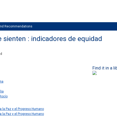
 and Recommendations
 sienten : indicadores de equidad
ad
Find it in a l
ena
lia
 Rocío
a la Paz y el Progreso Humano
a la Paz y el Progreso Humano