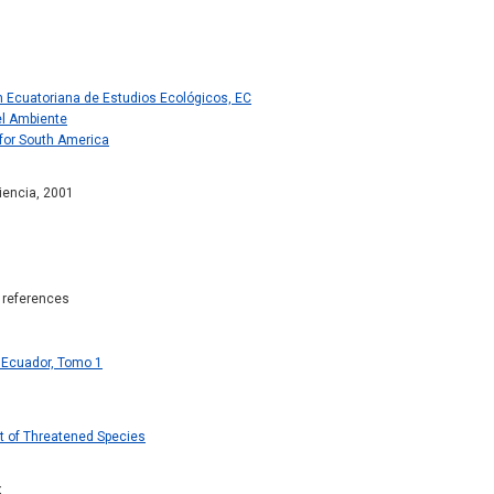
 Ecuatoriana de Estudios Ecológicos, EC
el Ambiente
 for South America
iencia, 2001
c references
l Ecuador, Tomo 1
t of Threatened Species