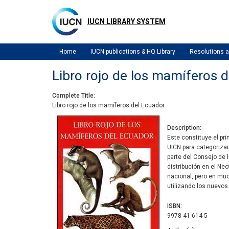
Skip
to
IUCN LIBRARY SYSTEM
main
content
Home
IUCN publications & HQ Library
Resolutions
Libro rojo de los mamíferos 
Complete Title
Libro rojo de los mamíferos del Ecuador
Description
Este constituye el pr
UICN para categoriza
parte del Consejo de l
distribución en el Neo
nacional, pero en muc
utilizando los nuevos
ISBN
9978-41-614-5