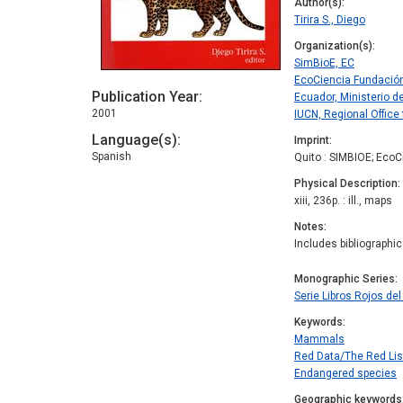
Author(s)
Tirira S., Diego
Organization(s)
SimBioE, EC
EcoCiencia Fundación
Publication Year
Ecuador, Ministerio d
2001
IUCN, Regional Office
Language(s)
Imprint
Spanish
Quito : SIMBIOE; EcoC
Physical Description
xiii, 236p. : ill., maps
Notes
Includes bibliographi
Monographic Series
Serie Libros Rojos de
Keywords
Mammals
Red Data/The Red Lis
Endangered species
Geographic keywords