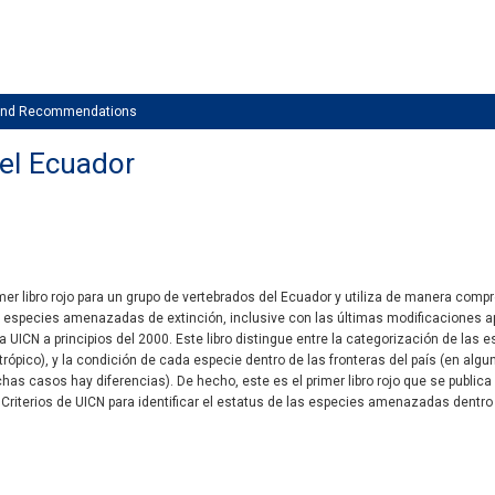
 and Recommendations
del Ecuador
imer libro rojo para un grupo de vertebrados del Ecuador y utiliza de manera compr
r especies amenazadas de extinción, inclusive con las últimas modificaciones 
a UICN a principios del 2000. Este libro distingue entre la categorización de las es
trópico), y la condición de cada especie dentro de las fronteras del país (en alg
has casos hay diferencias). De hecho, este es el primer libro rojo que se publi
 Criterios de UICN para identificar el estatus de las especies amenazadas dentro 