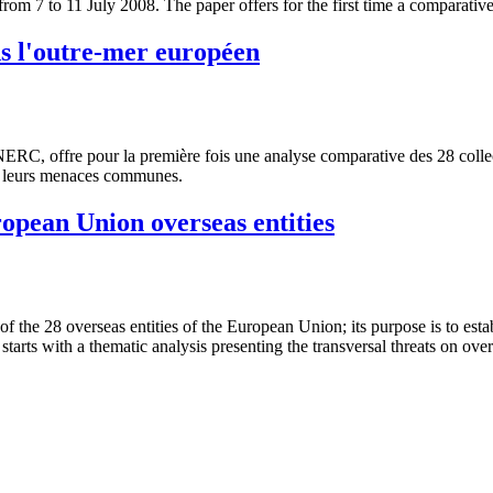
m 7 to 11 July 2008. The paper offers for the first time a comparative 
s l'outre-mer européen
NERC, offre pour la première fois une analyse comparative des 28 colle
 et leurs menaces communes.
ropean Union overseas entities
of the 28 overseas entities of the European Union; its purpose is to esta
tarts with a thematic analysis presenting the transversal threats on over