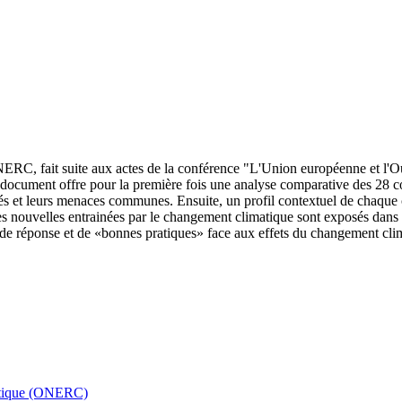
ERC, fait suite aux actes de la conférence "L'Union européenne et l'Ou
e document offre pour la première fois une analyse comparative des 28 co
és et leurs menaces communes. Ensuite, un profil contextuel de chaque c
s nouvelles entrainées par le changement climatique sont exposés dans u
s de réponse et de «bonnes pratiques» face aux effets du changement cli
matique (ONERC)