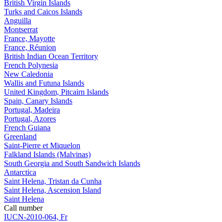
British Virgin Islands
Turks and Caicos Islands
Anguilla
Montserrat
France, Mayotte
France, Réunion
British Indian Ocean Territory
French Polynesia
New Caledonia
Wallis and Futuna Islands
United Kingdom, Pitcairn Islands
Spain, Canary Islands
Portugal, Madeira
Portugal, Azores
French Guiana
Greenland
Saint-Pierre et Miquelon
Falkland Islands (Malvinas)
South Georgia and South Sandwich Islands
Antarctica
Saint Helena, Tristan da Cunha
Saint Helena, Ascension Island
Saint Helena
Call number
IUCN-2010-064, Fr