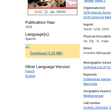
Temple, Helen J.
Organization(s)
IUCN Species Survi
IUCN Centre for Med
Publication Year
Imprint
2009
Gland : IUCN, 2009
Language(s)
Physical Descriptio
Spanish
viii, 33p. : ill., maps
Notes
Download (2.25 MB)
Includes bibliograp
Monographic Serie
Other Language Version
IUCN Red List of T
French
Keywords
English
Endangered specie
Mammals
Geographic keywor
Mediterranean
Call number
IUCN-RL-2009-002, 