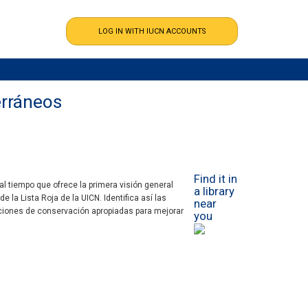
erráneos
Find it in
al tiempo que ofrece la primera visión general
a library
 la Lista Roja de la UICN. Identifica así las
near
cciones de conservación apropiadas para mejorar
you