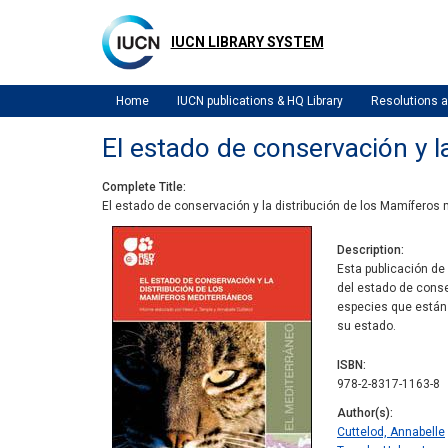
Skip
to
IUCN LIBRARY SYSTEM
main
content
Home
IUCN publications & HQ Library
Resolutions
El estado de conservación y 
Complete Title
El estado de conservación y la distribución de los Mamíferos
Description
Esta publicación de
del estado de conser
especies que están 
su estado.
ISBN
978-2-8317-1163-8
Author(s)
Cuttelod, Annabelle