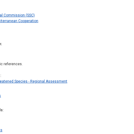
val Commission (SSC)
iterranean Cooperation
n
hic references.
s
hreatened Species - Regional Assessment
s
ds
Es