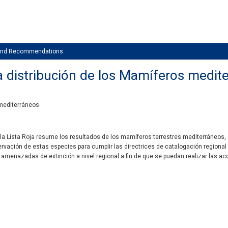
 and Recommendations
la distribución de los Mamíferos medit
 mediterráneos
 la Lista Roja resume los resultados de los mamíferos terrestres mediterráneos, 
vación de estas especies para cumplir las directrices de catalogación regional de
amenazadas de extinción a nivel regional a fin de que se puedan realizar las a