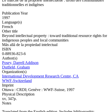
Le marché de la propriété intellectuelle : droits des communautés
traditionnelles et indigènes
Publication Year
1997
Language(s)
French
Other title
Beyond intellectual property : toward traditional resource rights for
indigenous peoples and local communities
Más allá de la propiedad intelectual
ISBN
0-88936-823-6
Author(s)
Posey, Darrell Addison
Dutfield, Graham
Organization(s)
International Development Research Centre, CA
WWF-Switzerland
Imprint
Ottawa : CRDI; Genève : WWF-Suisse, 1997
Physical Description
xv, 347p.
Notes
Translated from the English edition. Includes bibliographic