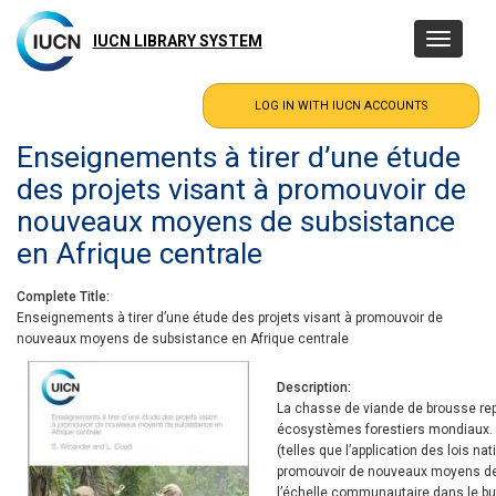
Skip
to
IUCN LIBRARY SYSTEM
Toggle
main
navigatio
content
Enseignements à tirer d’une étude
des projets visant à promouvoir de
nouveaux moyens de subsistance
en Afrique centrale
Complete Title
Enseignements à tirer d’une étude des projets visant à promouvoir de
nouveaux moyens de subsistance en Afrique centrale
Description
La chasse de viande de brousse re
écosystèmes forestiers mondiaux. O
(telles que l’application des lois na
promouvoir de nouveaux moyens de
l’échelle communautaire dans le but