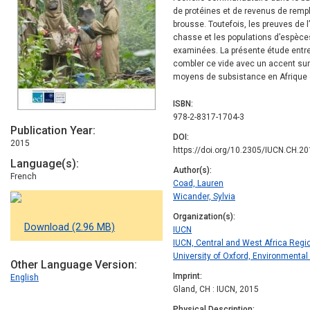
de protéines et de revenus de remp
brousse. Toutefois, les preuves de l
chasse et les populations d’espèce
examinées. La présente étude entr
combler ce vide avec un accent sur
moyens de subsistance en Afrique 
ISBN
978-2-8317-1704-3
Publication Year
DOI
2015
https://doi.org/10.2305/IUCN.CH.20
Language(s)
Author(s)
French
Coad, Lauren
Wicander, Sylvia
Organization(s)
Download (2.96 MB)
IUCN
IUCN, Central and West Africa Reg
University of Oxford, Environmental
Other Language Version
Imprint
English
Gland, CH : IUCN, 2015
Physical Description