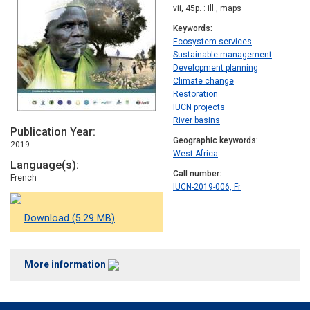
vii, 45p. : ill., maps
Keywords
Ecosystem services
Sustainable management
Development planning
Climate change
Restoration
IUCN projects
River basins
Publication Year
Geographic keywords
2019
West Africa
Language(s)
Call number
French
IUCN-2019-006, Fr
Download (5.29 MB)
More information