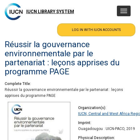
Skip
to
IUCN LIBRARY SYSTEM
Toggle
main
navigatio
content
Réussir la gouvernance
environnementale par le
partenariat : leçons apprises du
programme PAGE
Complete Title
Réussir la gouvernance environnementale par le partenariat : leçons
apprises du programme PAGE
Organization(s)
IUCN, Central and West Africa Reg
Imprint
Ouagadougou : UICN-PACO, 2019
Physical Description