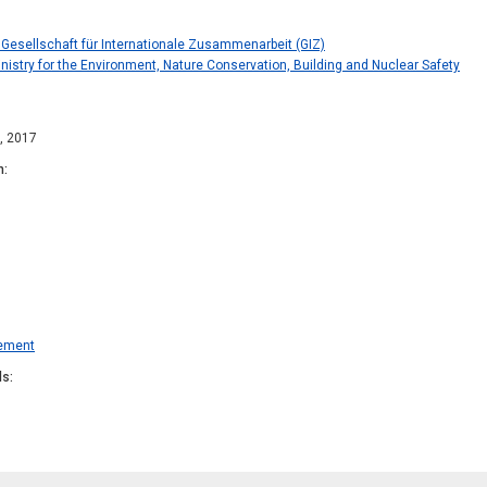
Gesellschaft für Internationale Zusammenarbeit (GIZ)
nistry for the Environment, Nature Conservation, Building and Nuclear Safety
s, 2017
n
ement
ds