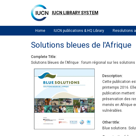
Skip
to
IUCN LIBRARY SYSTEM
main
content
Home
IUCN publications & HQ Library
Resolutions
Solutions bleues de l'Afrique
Complete Title
Solutions bleues de l'Afrique : forum régional sur les solution
Description
Cette publication es
printemps 2016. Ell
publication mettent
préservation des res
menés en Afrique en
vulnérables.
Other title
Blue solutions. Solu