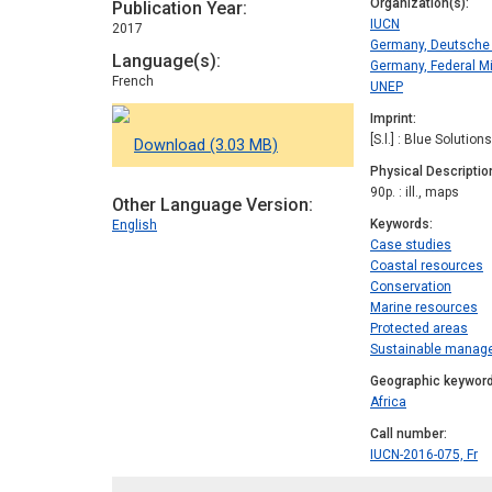
Organization(s)
Publication Year
IUCN
2017
Germany, Deutsche 
Language(s)
Germany, Federal Mi
French
UNEP
Imprint
[S.l.] : Blue Solution
Download (3.03 MB)
Physical Descriptio
90p. : ill., maps
Other Language Version
Keywords
English
Case studies
Coastal resources
Conservation
Marine resources
Protected areas
Sustainable manag
Geographic keywor
Africa
Call number
IUCN-2016-075, Fr