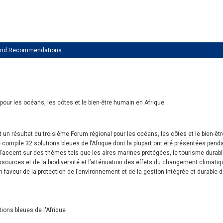
 and Recommendations
s pour les océans, les côtes et le bien-être humain en Afrique
t un résultat du troisième Forum régional pour les océans, les côtes et le bien-êt
e compile 32 solutions bleues de l’Afrique dont la plupart ont été présentées pe
 l’accent sur des thèmes tels que les aires marines protégées, le tourisme durab
sources et de la biodiversité et l’atténuation des effets du changement climatiqu
 faveur de la protection de l’environnement et de la gestion intégrée et durable
tions bleues de l'Afrique