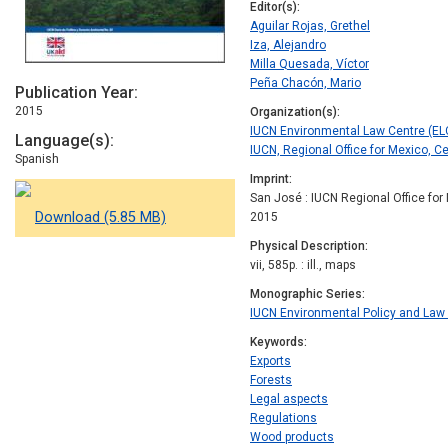
Editor(s)
Aguilar Rojas, Grethel
Iza, Alejandro
Milla Quesada, Víctor
Peña Chacón, Mario
Publication Year
2015
Organization(s)
IUCN Environmental Law Centre (EL
Language(s)
IUCN, Regional Office for Mexico, 
Spanish
Imprint
San José : IUCN Regional Office for
Download (5.85 MB)
2015
Physical Description
vii, 585p. : ill., maps
Monographic Series
IUCN Environmental Policy and Law
Keywords
Exports
Forests
Legal aspects
Regulations
Wood products