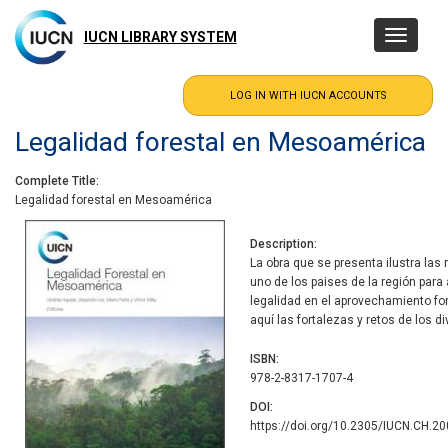
Skip
to
IUCN LIBRARY SYSTEM
Toggle
main
navigatio
content
Legalidad forestal en Mesoamérica
Complete Title
Legalidad forestal en Mesoamérica
Description
La obra que se presenta ilustra la
uno de los paises de la región par
legalidad en el aprovechamiento fo
aquí las fortalezas y retos de los 
ISBN
978-2-8317-1707-4
DOI
https://doi.org/10.2305/IUCN.CH.20