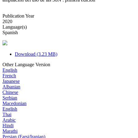
Publication Year
2020
Language(s)
Spanish
Download (3.23 MB)
Other Language Version
English
French
Japanese
Albanian
Chinese
Serbian
Macedonian
English
Thai
Arabic
Hindi
Marathi
Persian (Farsi/Iranian)