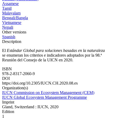
Assamese
Tamil
Malayalam
Bengali/Bangla
Vietnamese
Nepali
Other versions
Spanish
Description
El
Estándar Global para soluciones basadas en la naturaleza
se enumeran los criterios e indicadores adoptados por la 98.ª
Reunión del Consejo de la UICN en 2020.
ISBN
978-2-8317-2060-9
DOI
https://doi.org/10.2305/IUCN.CH.2020.08.es
Organization(s)
IUCN Commission on Ecosystem Management (CEM)
IUCN Global Ecosystem Management Programme
Imprint
Gland, Switzerland : IUCN, 2020
Edition
1