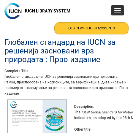
Skip
to
IUCN LIBRARY SYSTEM
Toggle
main
navigatio
content
Глобален стандард на IUCN за
решенија засновани врз
природата : Прво издание
Complete Title
Глобален стандард на IUCN за решенија засновани врз природата :
Рамка, приспособена на корисниците, за верификација, дизајнирање и
сразмерно зголемување на решенијата засновани врз природата : Прво
издание
Description
The
IUCN Global Standard for Natur
Indicators, as adopted by the 98th 
Other title