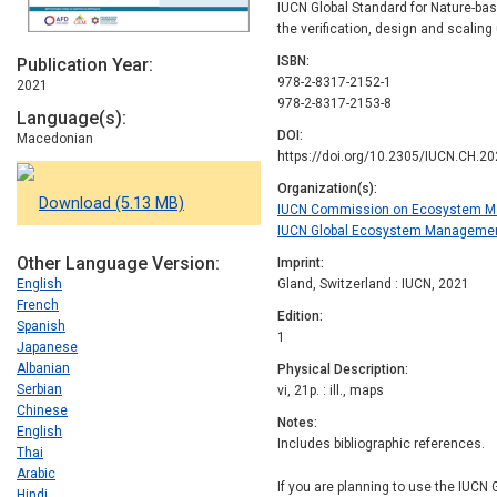
IUCN Global Standard for Nature-bas
the verification, design and scaling 
ISBN
Publication Year
978-2-8317-2152-1
2021
978-2-8317-2153-8
Language(s)
DOI
Macedonian
https://doi.org/10.2305/IUCN.CH.2
Organization(s)
Download (5.13 MB)
IUCN Commission on Ecosystem M
IUCN Global Ecosystem Manageme
Other Language Version
Imprint
English
Gland, Switzerland : IUCN, 2021
French
Edition
Spanish
1
Japanese
Albanian
Physical Description
Serbian
vi, 21p. : ill., maps
Chinese
Notes
English
Includes bibliographic references.
Thai
Arabic
If you are planning to use the IUCN
Hindi