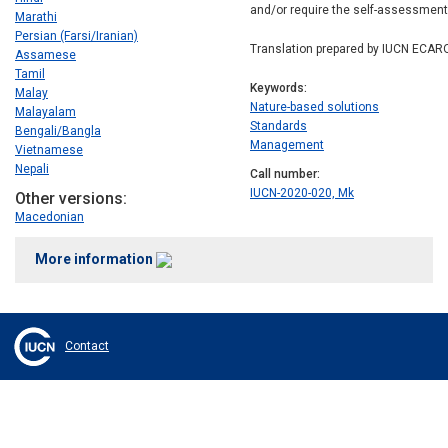
and/or require the self-assessment t
Marathi
Persian (Farsi/Iranian)
Translation prepared by IUCN ECAR
Assamese
Tamil
Keywords
Malay
Nature-based solutions
Malayalam
Standards
Bengali/Bangla
Management
Vietnamese
Nepali
Call number
IUCN-2020-020, Mk
Other versions
Macedonian
More information
Contact